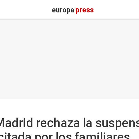
europa
press
adrid rechaza la suspens
citada por los familiares