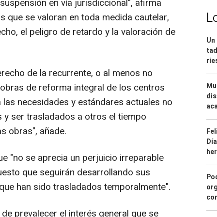
suspensión en vía jurisdiccional", afirma
L
os que se valoran en toda medida cautelar,
ho, el peligro de retardo y la valoración de
Un 
tad
ri
erecho de la recurrente, o al menos no
r obras de reforma integral de los centros
Mue
dis
 las necesidades y estándares actuales no
aca
 y ser trasladados a otros el tiempo
as obras", añade.
Fel
Día
he
 "no se aprecia un perjuicio irreparable
uesto que seguirán desarrollando sus
Pod
s que han sido trasladados temporalmente".
org
con
a de prevalecer el interés general que se