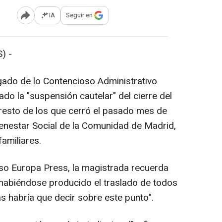
IA
Seguir en
Abrir opciones para compartir
) -
gado de lo Contencioso Administrativo
o la "suspensión cautelar" del cierre del
 resto de los que cerró el pasado mes de
ienestar Social de la Comunidad de Madrid,
familiares.
ceso Europa Press, la magistrada recuerda
, habiéndose producido el traslado de todos
s habría que decir sobre este punto".