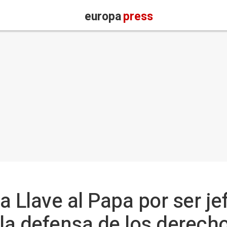
europa
press
a Llave al Papa por ser je
 la defensa de los derec