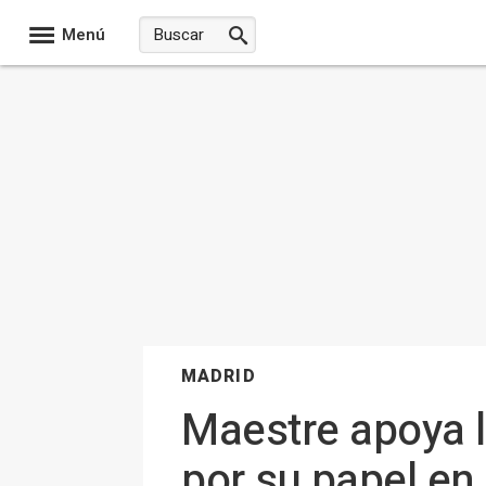
Menú
MADRID
Maestre apoya l
por su papel en