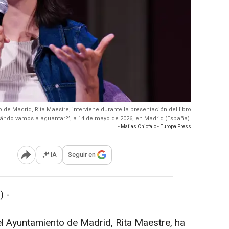
de Madrid, Rita Maestre, interviene durante la presentación del libro
ndo vamos a aguantar?’, a 14 de mayo de 2026, en Madrid (España).
- Matias Chiofalo - Europa Press
IA
Seguir en
Abrir opciones para compartir
 -
l Ayuntamiento de Madrid, Rita Maestre, ha