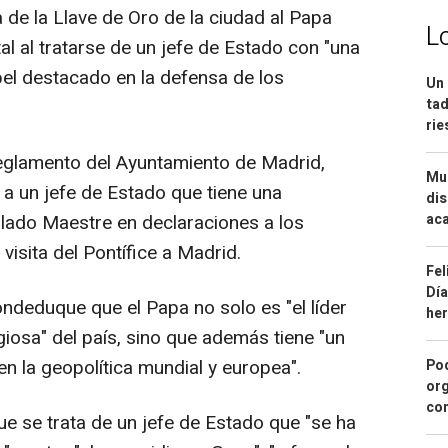
 de la Llave de Oro de la ciudad al Papa
L
ital al tratarse de un jefe de Estado con "una
pel destacado en la defensa de los
Un 
tad
ri
reglamento del Ayuntamiento de Madrid,
Mue
a un jefe de Estado que tiene una
dis
aca
alado Maestre en declaraciones a los
visita del Pontífice a Madrid.
Fel
Día
deduque que el Papa no solo es "el líder
he
igiosa" del país, sino que además tiene "un
n la geopolítica mundial y europea".
Pod
org
con
ue se trata de un jefe de Estado que "se ha