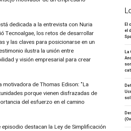
L
stá dedicada a la entrevista con Nuria
El 
el 
 Tecnoalgae, los retos de desarrollar
Spa
s y las claves para posicionarse en un
stimonio ilustra la unión entre
La 
And
ilidad y visión empresarial para crear
sor
cat
ta motivadora de Thomas Edison: "La
Det
Ucr
tunidades porque vienen disfrazadas de
so
portancia del esfuerzo en el camino
Des
(Ov
e episodio destacan la Ley de Simplificación