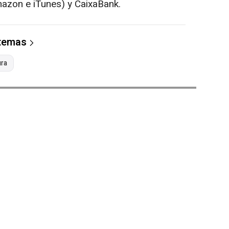
mazon e iTunes) y CaixaBank.
 temas
ura