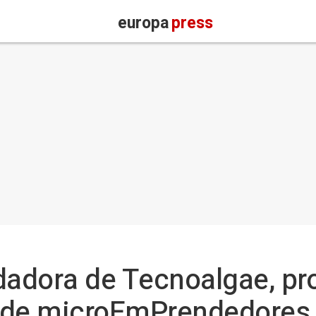
europa
press
dadora de Tecnoalgae, pr
 de microEmPrendedores