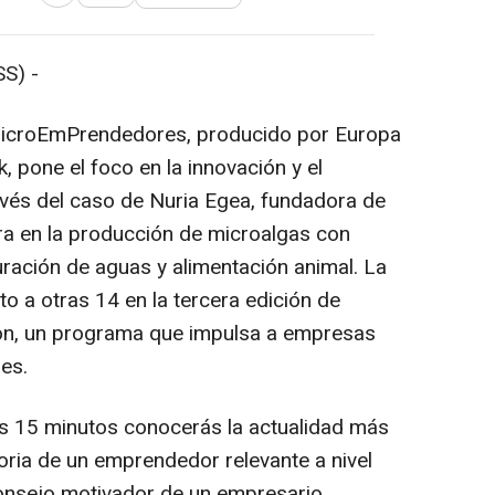
Abrir opciones para compartir
S) -
 microEmPrendedores, producido por Europa
 pone el foco en la innovación y el
vés del caso de Nuria Egea, fundadora de
a en la producción de microalgas con
uración de aguas y alimentación animal. La
to a otras 14 en la tercera edición de
on, un programa que impulsa a empresas
es.
s 15 minutos conocerás la actualidad más
toria de un emprendedor relevante a nivel
consejo motivador de un empresario