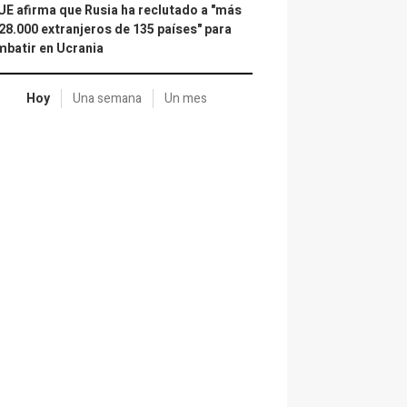
UE afirma que Rusia ha reclutado a "más
28.000 extranjeros de 135 países" para
batir en Ucrania
Hoy
Una semana
Un mes