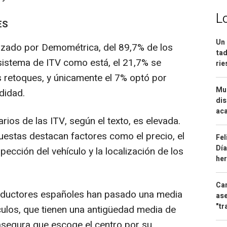
L
ES
Un 
lizado por Demométrica, del 89,7% de los
tad
sistema de ITV como está, el 21,7% se
ri
 retoques, y únicamente el 7% optó por
Mue
didad.
dis
aca
rios de las ITV, según el texto, es elevada.
uestas destacan factores como el precio, el
Fel
Día
ección del vehículo y la localización de los
he
Can
nductores españoles han pasado una media
ase
"tr
culos, que tienen una antigüedad media de
 asegura que escoge el centro por su