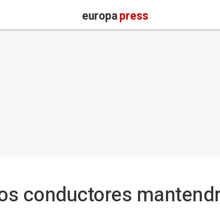
europa
press
los conductores mantendrí