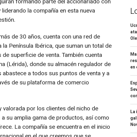
guirán formando parte del accionariado con
L
 y liderando la compañía en esta nueva
stión.
Ucr
ata
 más de 30 años, cuenta con una red de
Ole
 la Península Ibérica, que suman un total de
de superficie de venta. También cuenta
Mar
res
ona (Lérida), donde su almacén regulador de
en 
abastece a todos sus puntos de venta y a
ravés de su plataforma de comercio
Esp
Sev
con
alorada por los clientes del nicho de
La 
 a su amplia gama de productos, así como
gal
No
frece. La compañía se encuentra en el inicio
rnacional en el que creemos que se