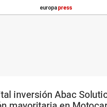
europa
press
ital inversión Abac Soluti
ón mayoritaria en Motoca