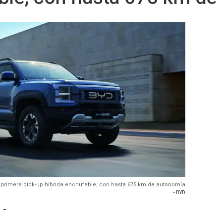
u primera pick-up híbrida enchufable, con hasta 675 km de autonomía
- BYD
 -