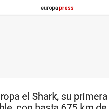
europa
press
ropa el Shark, su primera
ble, con hasta 675 km d