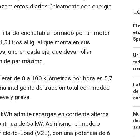
plazamientos diarios únicamente con energía
L
El 
a híbrido enchufable formado por un motor
el 
Spa
,5 litros al igual que monta en sus
os, uno en cada eje, que desarrollan
Un 
m de par máximo.
tad
ri
lerar de 0 a 100 kilómetros por hora en 5,7
La 
a inteligente de tracción total con modos
de 
eve y grava.
com
2 kWh admite recargas en corriente alterna
Mue
dis
ontinua de 55 kW. Asimismo, el modelo
aca
hicle-to-Load (V2L), con una potencia de 6