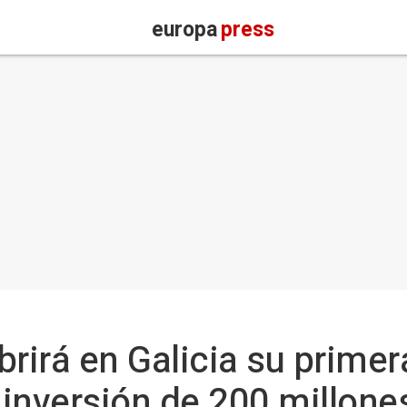
europa
press
brirá en Galicia su primer
inversión de 200 millone