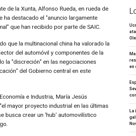
te de la Xunta, Alfonso Rueda, en rueda de
L
de ha destacado el "anuncio largamente
Ucr
mal" que han recibido por parte de SAIC.
ata
Ole
 que la multinacional china ha valorado la
 sector del automóvil y componentes de la
Mar
res
 la "discreción" en las negociaciones
en 
icación" del Gobierno central en este
Esp
Sev
con
 Economía e Industria, María Jesús
el mayor proyecto industrial en las últimas
La 
se busca crear un 'hub' automovilístico
gal
igo.
No