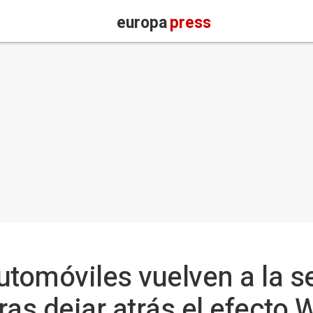
europa
press
utomóviles vuelven a la s
ras dejar atrás el efecto