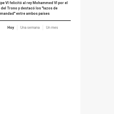
ipe VI felicitó al rey Mohammed VI por el
 del Trono y destacó los "lazos de
rmandad" entre ambos países
Hoy
Una semana
Un mes