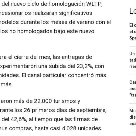
or del nuevo ciclo de homologación WLTP,
L
esionarios realizaran significativos
odelos durante los meses de verano con el
El 
ículos no homologados bajo este nuevo
el 
Spa
Un 
ra el cierre del mes, las entregas de
tad
xperimentaron una subida del 23,2%, con
ri
idades. El canal particular concentró más
Can
 más.
ase
"tr
rieron más de 22.000 turismos y
rante los 26 primeros días de septiembre,
Mue
dis
 del 42,6%, al tiempo que las firmas de
aca
) sus compras, hasta casi 4.028 unidades.