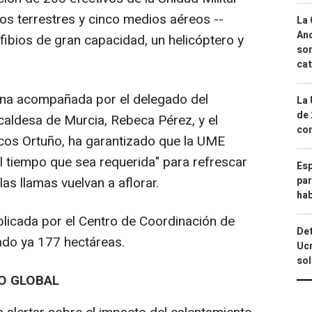
s terrestres y cinco medios aéreos --
La 
And
ibios de gran capacidad, un helicóptero y
sor
cat
ona acompañada por el delegado del
La 
de 
caldesa de Murcia, Rebeca Pérez, y el
com
os Ortuño, ha garantizado que la UME
l tiempo que sea requerida" para refrescar
Esp
par
las llamas vuelvan a aflorar.
hab
blicada por el Centro de Coordinación de
Det
ado ya 177 hectáreas.
Ucr
so
O GLOBAL