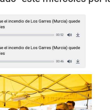
e el incendio de Los Garres (Murcia) quede
les
00:52
Mute
Download
e el incendio de Los Garres (Murcia) quede
les
00:46
Mute
Download