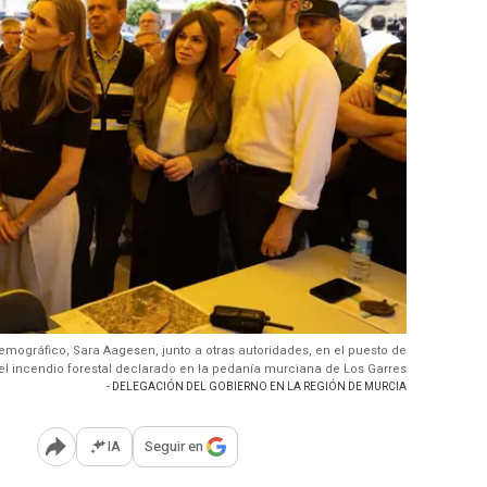
Demográfico, Sara Aagesen, junto a otras autoridades, en el puesto de
 incendio forestal declarado en la pedanía murciana de Los Garres
- DELEGACIÓN DEL GOBIERNO EN LA REGIÓN DE MURCIA
IA
Seguir en
Abrir opciones para compartir