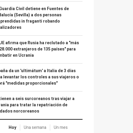
Guardia Civil detiene en Fuentes de
alucía (Sevilla) a dos personas
prendidas in fraganti robando
alizadores
UE afirma que Rusia ha reclutado a "más
28.000 extranjeros de 135 países" para
batir en Ucrania
aña da un 'ultimátum' a Italia de 3 días
a levantar los controles a sus viajeros o
rá "medidas proporcionales"
ienen a seis surcoreanos tras viajar a
ania para tratar la repatriación de
ldados norcoreanos
Hoy
Una semana
Un mes