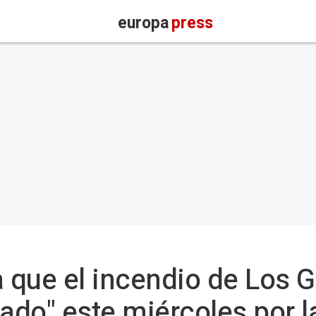
europa
press
que el incendio de Los G
ado" este miércoles por l