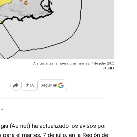
Alertas altas temperaturas martes, 7 de julio 2026
- AEMET
IA
Seguir en
Abrir opciones para compartir
 -
gía (Aemet) ha actualizado los avisos por
ara el martes, 7 de julio, en la Región de