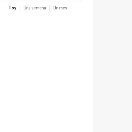
Hoy
Una semana
Un mes