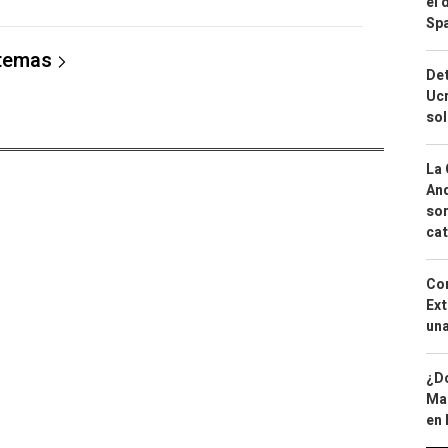
el 
Spa
 temas
Det
Ucr
so
La 
And
sor
cat
Cor
Ext
una
¿Dó
Map
en 