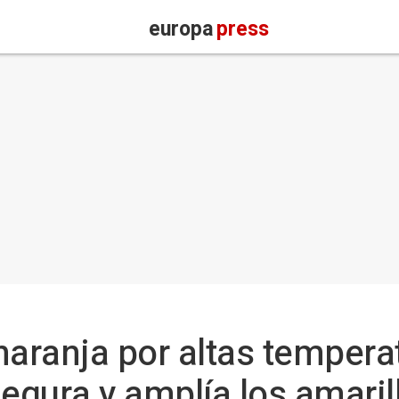
europa
press
naranja por altas tempera
egura y amplía los amaril