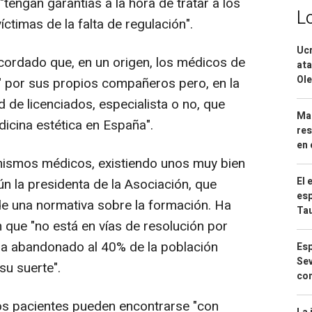
"tengan garantías a la hora de tratar a los
L
ctimas de la falta de regulación".
Ucr
ordado que, en un origen, los médicos de
ata
Ole
" por sus propios compañeros pero, en la
d de licenciados, especialista o no, que
Mar
dicina estética en España".
res
en 
 mismos médicos, existiendo unos muy bien
El 
n la presidenta de la Asociación, que
esp
 de una normativa sobre la formación. Ha
Ta
 que "no está en vías de resolución por
 ha abandonado al 40% de la población
Esp
Sev
su suerte".
con
os pacientes pueden encontrarse "con