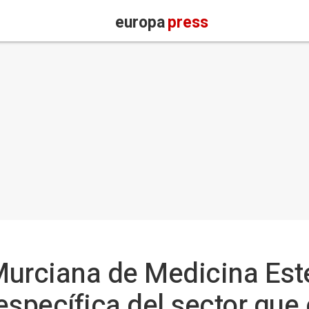
europa
press
Murciana de Medicina Est
specífica del sector que e