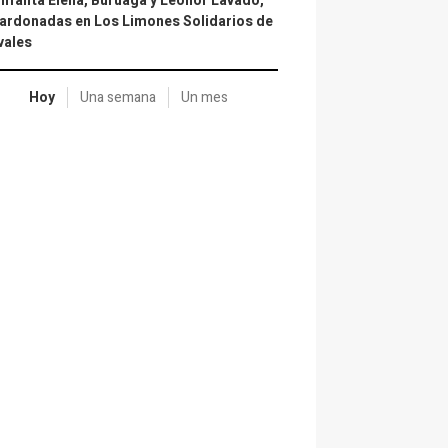
infanta Elena, Buruaga y Leonor Lavado,
ardonadas en Los Limones Solidarios de
vales
Hoy
Una semana
Un mes