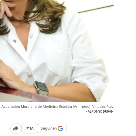
a Asociación Murciana de Medicina Estética (Ammecc), Virtudes Ruiz
- ALFONSO DURÁN
IA
Seguir en
Abrir opciones para compartir