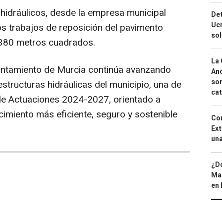
 hidráulicos, desde la empresa municipal
Det
Ucr
os trabajos de reposición del pavimento
so
1.380 metros cuadrados.
La 
untamiento de Murcia continúa avanzando
And
sor
estructuras hidráulicas del municipio, una de
cat
n de Actuaciones 2024-2027, orientado a
cimiento más eficiente, seguro y sostenible
Cor
Ext
una
¿Dó
Map
en 