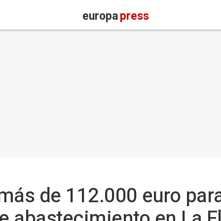
europa
press
más de 112.000 euro para
de abastecimiento en La F