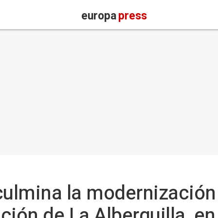
europa
press
ulmina la modernización 
ción de La Alberquilla, e