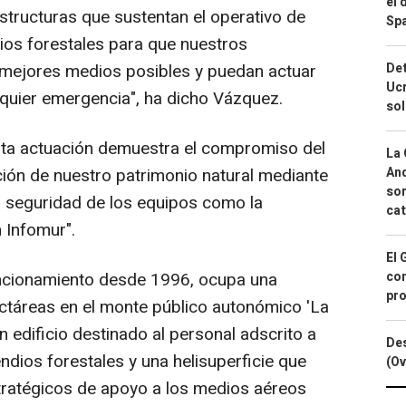
el 
structuras que sustentan el operativo de
Spa
dios forestales para que nuestros
 mejores medios posibles y puedan actuar
Det
Ucr
lquier emergencia", ha dicho Vázquez.
so
esta actuación demuestra el compromiso del
La 
ción de nuestro patrimonio natural mediante
And
sor
a seguridad de los equipos como la
cat
 Infomur".
El 
funcionamiento desde 1996, ocupa una
con
pro
ctáreas en el monte público autonómico 'La
un edificio destinado al personal adscrito a
Des
endios forestales y una helisuperficie que
(Ov
tratégicos de apoyo a los medios aéreos