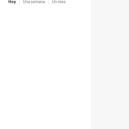
Hoy
Una semana
Un mes