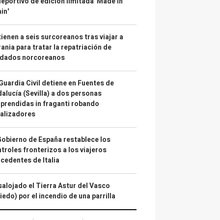
deportivo de edición limitada 'Made in
in'
ienen a seis surcoreanos tras viajar a
ania para tratar la repatriación de
ldados norcoreanos
Guardia Civil detiene en Fuentes de
alucía (Sevilla) a dos personas
prendidas in fraganti robando
alizadores
Gobierno de España restablece los
troles fronterizos a los viajeros
cedentes de Italia
alojado el Tierra Astur del Vasco
iedo) por el incendio de una parrilla