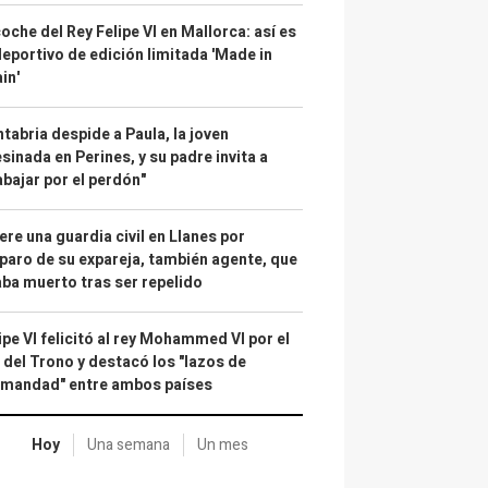
coche del Rey Felipe VI en Mallorca: así es
deportivo de edición limitada 'Made in
in'
tabria despide a Paula, la joven
sinada en Perines, y su padre invita a
abajar por el perdón"
re una guardia civil en Llanes por
paro de su expareja, también agente, que
ba muerto tras ser repelido
ipe VI felicitó al rey Mohammed VI por el
 del Trono y destacó los "lazos de
rmandad" entre ambos países
Hoy
Una semana
Un mes