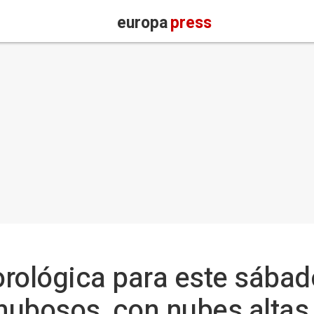
europa
press
rológica para este sábad
 nubosos, con nubes altas