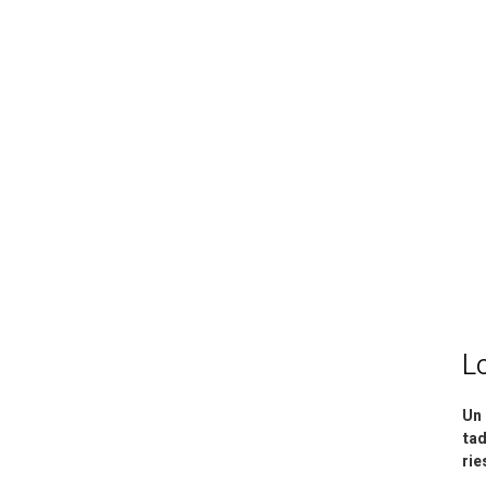
L
Un 
tad
ri