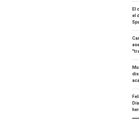
El 
el 
Spa
Can
ase
"tr
Mue
dis
aca
Fel
Día
he