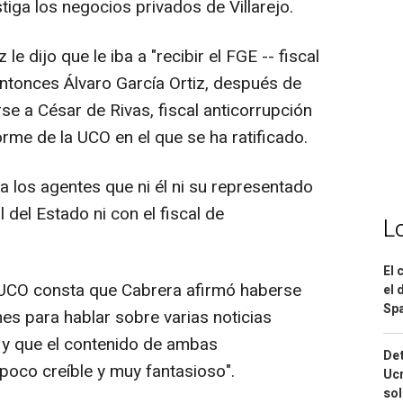
iga los negocios privados de Villarejo.
 dijo que le iba a "recibir el FGE -- fiscal
entonces Álvaro García Ortiz, después de
se a César de Rivas, fiscal anticorrupción
forme de la UCO en el que se ha ratificado.
a los agentes que ni él ni su representado
l del Estado ni con el fiscal de
L
El 
 UCO consta que Cabrera afirmó haberse
el 
Spa
es para hablar sobre varias noticias
o y que el contenido de ambas
Det
poco creíble y muy fantasioso".
Ucr
so