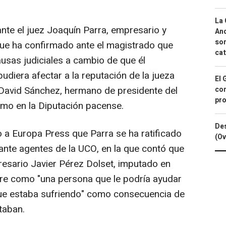
"
La 
te el juez Joaquín Parra, empresario y
And
sor
que ha confirmado ante el magistrado que
cat
ausas judiciales a cambio de que él
diera afectar a la reputación de la jueza
El 
 David Sánchez, hermano de presidente del
con
pro
smo en la Diputación pacense.
Des
 a Europa Press que Parra se ha ratificado
(Ov
ante agentes de la UCO, en la que contó que
resario Javier Pérez Dolset, imputado en
ire como "una persona que le podría ayudar
s que estaba sufriendo" como consecuencia de
taban.