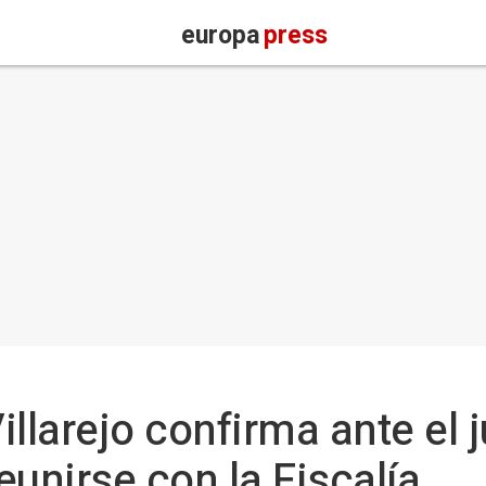
europa
press
llarejo confirma ante el 
reunirse con la Fiscalía