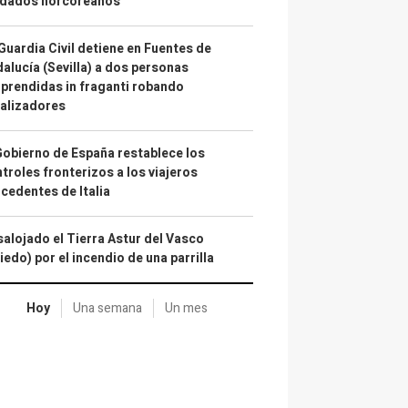
ldados norcoreanos
Guardia Civil detiene en Fuentes de
alucía (Sevilla) a dos personas
prendidas in fraganti robando
alizadores
Gobierno de España restablece los
troles fronterizos a los viajeros
cedentes de Italia
alojado el Tierra Astur del Vasco
iedo) por el incendio de una parrilla
Hoy
Una semana
Un mes