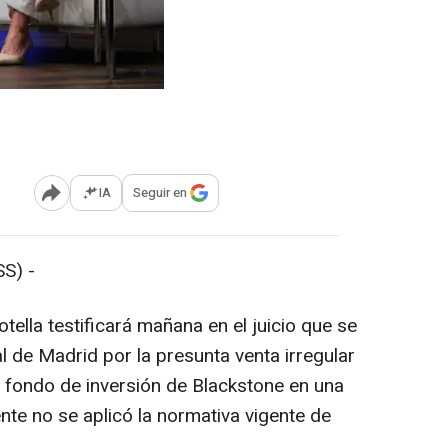
IA
Seguir en
Abrir opciones para compartir
S) -
ella testificará mañana en el juicio que se
al de Madrid por la presunta venta irregular
l fondo de inversión de Blackstone en una
te no se aplicó la normativa vigente de