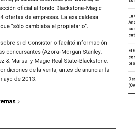
so
ección oficial al fondo Blackstone-Magic
o 4 ofertas de empresas. La exalcaldesa
La 
And
que "sólo cambiaba el propietario".
sor
cat
sobre si el Consistorio facilitó información
sas concursantes (Azora-Morgan Stanley,
El 
con
z & Marsal y Magic Real State-Blackstone,
pro
 condiciones de la venta, antes de anunciar la
 mayo de 2013.
Des
(Ov
 temas