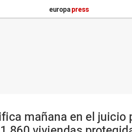
europa
press
ifica mañana en el juicio 
1.860 viviendas protegid