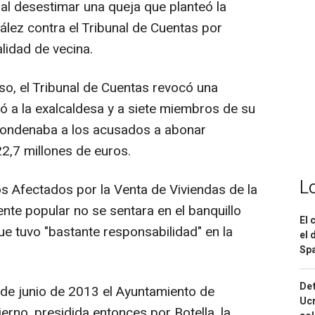
 al desestimar una queja que planteó la
ález contra el Tribunal de Cuentas por
alidad de vecina.
so, el Tribunal de Cuentas revocó una
ó a la exalcaldesa y a siete miembros de su
condenaba a los acusados a abonar
22,7 millones de euros.
L
los Afectados por la Venta de Viviendas de la
nte popular no se sentara en el banquillo
El 
ue tuvo "bastante responsabilidad" en la
el 
Spa
Det
0 de junio de 2013 el Ayuntamiento de
Ucr
rno, presidida entonces por Botella, la