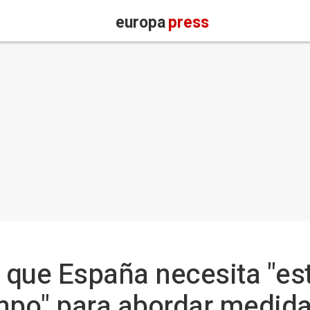
europa
press
n que España necesita "est
mpo" para abordar medida