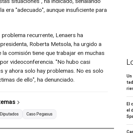
as situaciones", ha indicado, señalando
ala era "adecuado", aunque insuficiente para
n problema recurrente, Lenaers ha
 presidenta, Roberta Metsola, ha urgido a
e la comisión tiene que trabajar en muchas
L
or videoconferencia. "No hubo casi
s y ahora solo hay problemas. No es solo
Un 
timas de ello", ha denunciado.
tad
ri
 temas
El 
el 
 Diputados
Caso Pegasus
Spa
Can