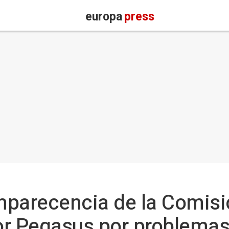
europa
press
mparecencia de la Comisi
or Pegasus por problemas