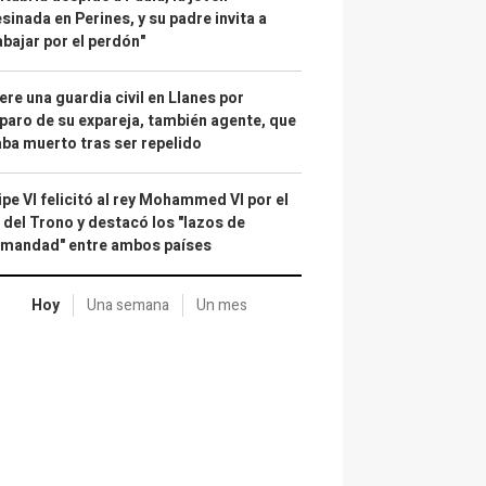
sinada en Perines, y su padre invita a
abajar por el perdón"
re una guardia civil en Llanes por
paro de su expareja, también agente, que
ba muerto tras ser repelido
ipe VI felicitó al rey Mohammed VI por el
 del Trono y destacó los "lazos de
rmandad" entre ambos países
Hoy
Una semana
Un mes