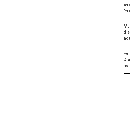
ase
"tr
Mue
dis
aca
Fel
Día
he