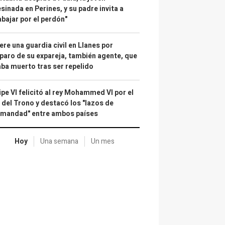
sinada en Perines, y su padre invita a
abajar por el perdón"
re una guardia civil en Llanes por
paro de su expareja, también agente, que
ba muerto tras ser repelido
ipe VI felicitó al rey Mohammed VI por el
 del Trono y destacó los "lazos de
rmandad" entre ambos países
Hoy
Una semana
Un mes