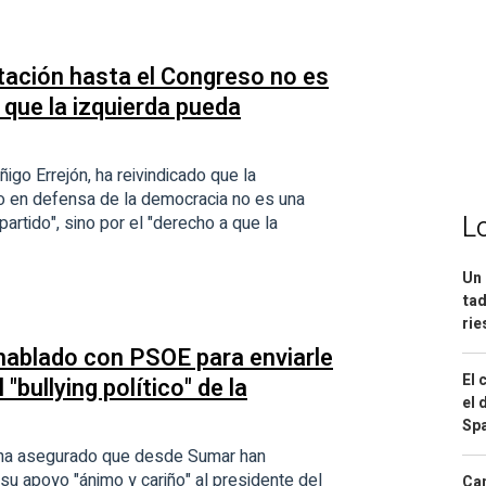
stación hasta el Congreso no es
 que la izquierda pueda
igo Errejón, ha reivindicado que la
 en defensa de la democracia no es una
L
artido", sino por el "derecho a que la
Un 
tad
ri
hablado con PSOE para enviarle
El 
"bullying político" de la
el 
Spa
, ha asegurado que desde Sumar han
su apoyo "ánimo y cariño" al presidente del
Can