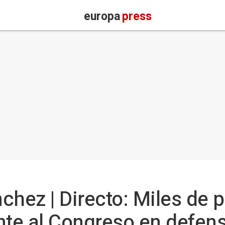
europa
press
chez | Directo: Miles de 
nte al Congreso en defens