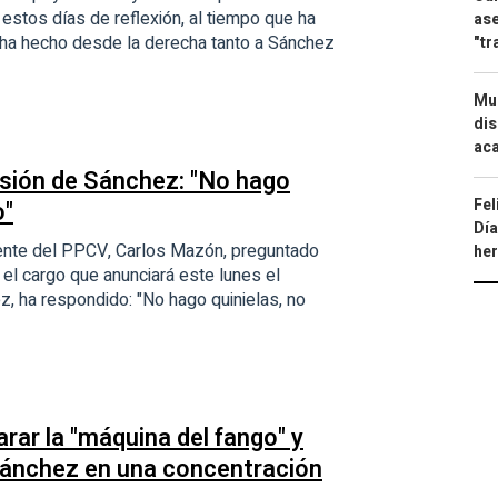
estos días de reflexión, al tiempo que ha
ase
 le ha hecho desde la derecha tanto a Sánchez
"tr
Mue
dis
aca
isión de Sánchez: "No hago
Fel
o"
Día
sidente del PPCV, Carlos Mazón, preguntado
he
 el cargo que anunciará este lunes el
, ha respondido: "No hago quinielas, no
rar la "máquina del fango" y
Sánchez en una concentración