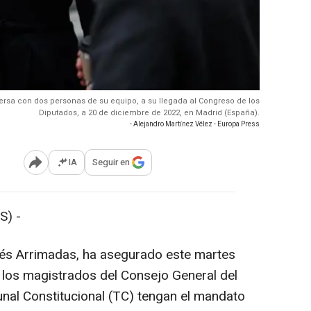
ersa con dos personas de su equipo, a su llegada al Congreso de los
Diputados, a 20 de diciembre de 2022, en Madrid (España).
- Alejandro Martínez Vélez - Europa Press
IA
Seguir en
Abrir opciones para compartir
S) -
nés Arrimadas, ha asegurado este martes
e los magistrados del Consejo General del
unal Constitucional (TC) tengan el mandato