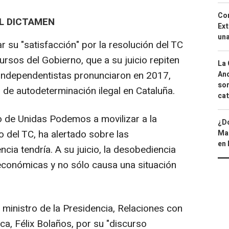
Cor
L DICTAMEN
Ext
una
r su "satisfacción" por la resolución del TC
ursos del Gobierno, que a su juicio repiten
La 
es independentistas pronunciaron en 2017,
And
sor
 de autodeterminación ilegal en Cataluña.
cat
to de Unidas Podemos a movilizar a la
¿Dó
 del TC, ha alertado sobre las
Map
en 
ia tendría. A su juicio, la desobediencia
económicas y no sólo causa una situación
 ministro de la Presidencia, Relaciones con
a, Félix Bolaños, por su "discurso