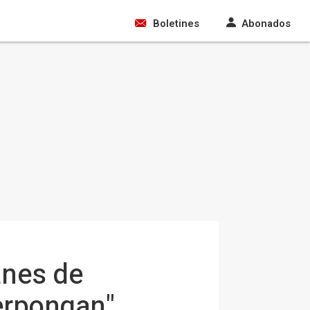
Boletines
Abonados
anes de
erpongan"