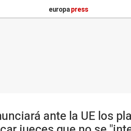
europa
press
nciará ante la UE los pl
ar jueces que no se "int