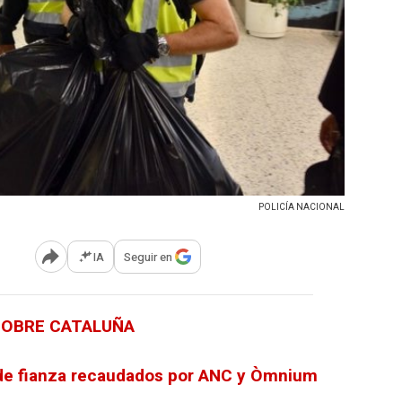
POLICÍA NACIONAL
IA
Seguir en
Abrir opciones para compartir
 SOBRE CATALUÑA
 de fianza recaudados por ANC y Òmnium