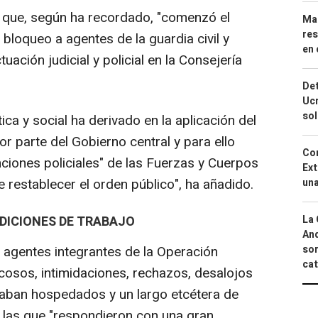
" que, según ha recordado, "comenzó el
Mar
res
bloqueo a agentes de la guardia civil y
en 
tuación judicial y policial en la Consejería
Det
Ucr
so
tica y social ha derivado en la aplicación del
or parte del Gobierno central y para ello
Cor
nciones policiales" de las Fuerzas y Cuerpos
Ext
e restablecer el orden público", ha añadido.
una
La 
DICIONES DE TRABAJO
And
sor
 agentes integrantes de la Operación
cat
cosos, intimidaciones, rechazos, desalojos
raban hospedados y un largo etcétera de
a las que "respondieron con una gran