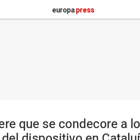
europa
press
re que se condecore a los
 del dispositivo en Catalu