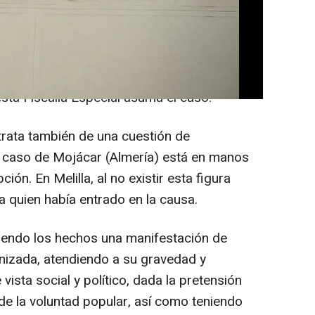
ómicas del próximo domingo.
o el jueves, al que ha tenido acceso Europa
io Público explica que se dan los requisitos
esta Fiscalía Especial asuma el caso.
trata también de una cuestión de
l caso de Mojácar (Almería) está en manos
ión. En Melilla, al no existir esta figura
ia quien había entrado en la causa.
iendo los hechos una manifestación de
anizada, atendiendo a su gravedad y
ista social y político, dada la pretensión
n de la voluntad popular, así como teniendo