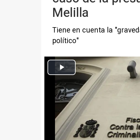
Melilla
Tiene en cuenta la "graved
político"
Europa Press Nacional
Actualizado: viernes, 26 mayo 2023 17:44
MADRID, 26 May. (EUROPA PRE
García Ortiz, ha encargado a An
presunta trama de compra de vot
gravedad y trascendencia desde e
pretensión de alterar la libre ma