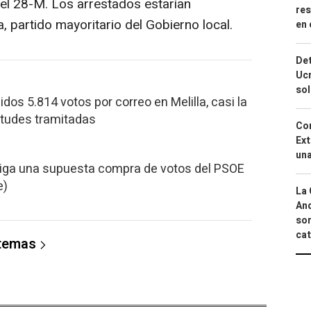
el 28-M. Los arrestados estarían
res
a, partido mayoritario del Gobierno local.
en 
Det
Ucr
so
idos 5.814 votos por correo en Melilla, casi la
citudes tramitadas
Cor
Ext
una
tiga una supuesta compra de votos del PSOE
e)
La 
And
sor
cat
 temas