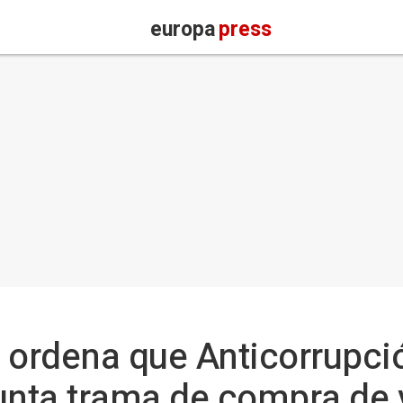
europa
press
al ordena que Anticorrupc
unta trama de compra de 