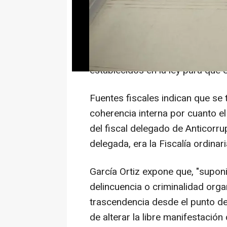
elecciones municipales y auton
Así consta en un decreto firmad
Press, donde el jefe del Minister
establecidos en la ley para que 
Fuentes fiscales indican que se 
coherencia interna por cuanto e
del fiscal delegado de Anticorrupc
delegada, era la Fiscalía ordinar
García Ortiz expone que, "supon
delincuencia o criminalidad org
trascendencia desde el punto de v
de alterar la libre manifestació