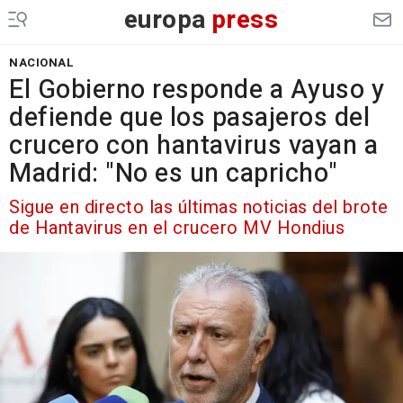
europa
press
NACIONAL
El Gobierno responde a Ayuso y
defiende que los pasajeros del
crucero con hantavirus vayan a
Madrid: "No es un capricho"
Sigue en directo las últimas noticias del brote
de Hantavirus en el crucero MV Hondius