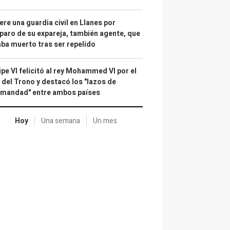
re una guardia civil en Llanes por
paro de su expareja, también agente, que
ba muerto tras ser repelido
ipe VI felicitó al rey Mohammed VI por el
 del Trono y destacó los "lazos de
rmandad" entre ambos países
Hoy
Una semana
Un mes