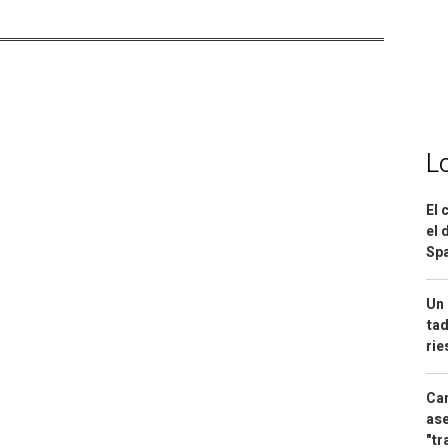
L
El 
el 
Spa
Un 
tad
ri
Can
ase
"tr