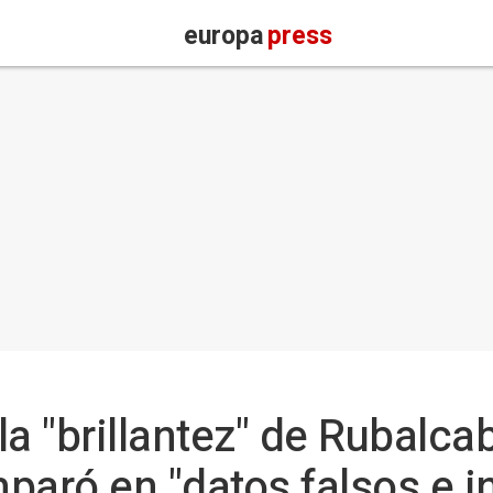
europa
press
a "brillantez" de Rubalca
paró en "datos falsos e 