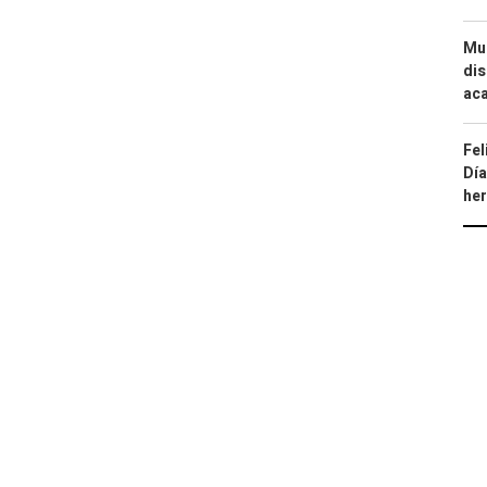
Mue
dis
aca
Fel
Día
he