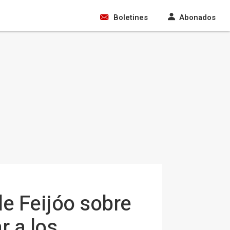
Boletines
Abonados
de Feijóo sobre
r a los