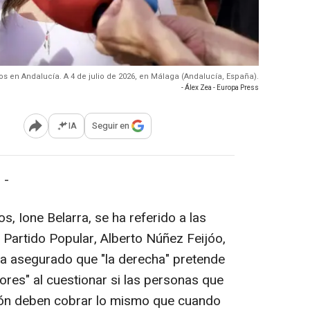
 en Andalucía. A 4 de julio de 2026, en Málaga (Andalucía, España).
- Álex Zea - Europa Press
IA
Seguir en
Abrir opciones para compartir
 -
, Ione Belarra, se ha referido a las
 Partido Popular, Alberto Núñez Feijóo,
ha asegurado que "la derecha" pretende
ores" al cuestionar si las personas que
ación deben cobrar lo mismo que cuando