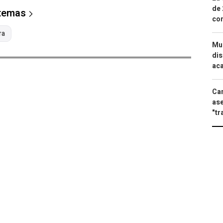
de 
 temas
com
ra
Mue
dis
aca
Can
ase
"tr