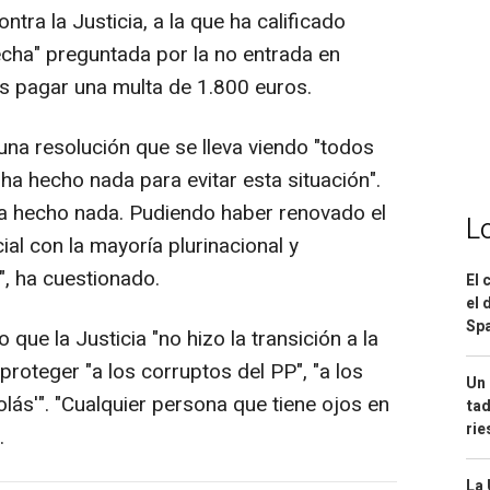
tra la Justicia, a la que ha calificado
echa" preguntada por la no entrada en
as pagar una multa de 1.800 euros.
una resolución que se lleva viendo "todos
ha hecho nada para evitar esta situación".
ha hecho nada. Pudiendo haber renovado el
L
al con la mayoría plurinacional y
", ha cuestionado.
El 
el 
Spa
que la Justicia "no hizo la transición a la
roteger "a los corruptos del PP", "a los
Un 
olás'". "Cualquier persona que tiene ojos en
tad
ri
.
La 