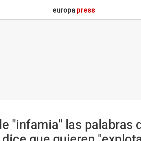
europa
press
e "infamia" las palabras 
dice que quieren "explota