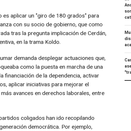
And
sor
io es aplicar un "giro de 180 grados" para
cat
fianza con su socio de gobierno, que como
da tras la pregunta implicación de Cerdán,
Mue
dis
entiva, en la trama Koldo.
aca
l Sumar demanda desplegar actuaciones que,
Can
 bloqueaba como la puesta en marcha de una
ase
"tr
la financiación de la dependencia, activar
s, aplicar iniciativas para mejorar el
r más avances en derechos laborales, entre
 partidos coligados han ido recopilando
egeneración democrática. Por ejemplo,