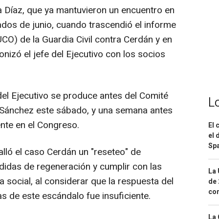
 Díaz, que ya mantuvieron un encuentro en
ados de junio, cuando trascendió el informe
UCO) de la Guardia Civil contra Cerdán y en
nizó el jefe del Ejecutivo con los socios
del Ejecutivo se produce antes del Comité
L
á Sánchez este sábado, y una semana antes
nte en el Congreso.
El 
el 
Spa
lló el caso Cerdán un "reseteo" de
edidas de regeneración y cumplir con las
La 
 social, al considerar que la respuesta del
de 
com
s de este escándalo fue insuficiente.
La 