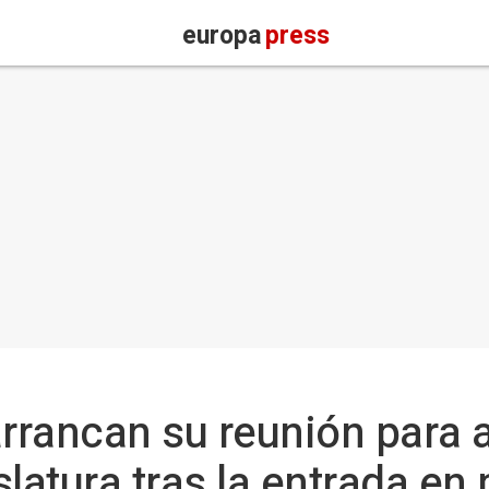
europa
press
rancan su reunión para a
islatura tras la entrada en 