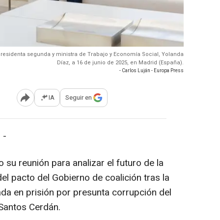
epresidenta segunda y ministra de Trabajo y Economía Social, Yolanda
Díaz, a 16 de junio de 2025, en Madrid (España).
- Carlos Luján - Europa Press
IA
Seguir en
Abrir opciones para compartir
 -
u reunión para analizar el futuro de la
del pacto del Gobierno de coalición tras la
rada en prisión por presunta corrupción del
 Santos Cerdán.