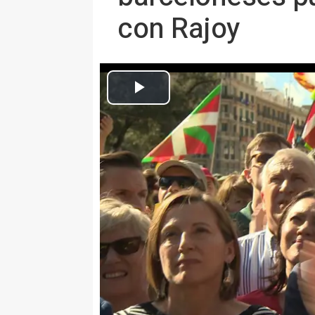
con Rajoy
Pu
Europa Press Nacional
Actualizado: martes, 12 septiembre 2017 11:17
BARCELONA 12 Sep. (EUROPA P
El presidente de la Generalitat,
que "no está muy lejos" que los
referéndum del 1 de octubre y 
que tienen ganas de participar.
dispuesto a hablar con Rajoy.