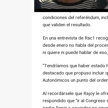
Así, ha reiterado este martes qu
hablar con el presidente del Gob
condiciones del referéndum, incl
que validen el resultado.
En una entrevista de Rac1 reco
desde enero no habla del proce
ni quiere ni puede hablar de es
"Tendríamos que haber estado h
destacado que propuso incluir q
Autonómicos un punto del orden 
Al recordársele que Rajoy le ofre
respondido que "ir al Congreso 