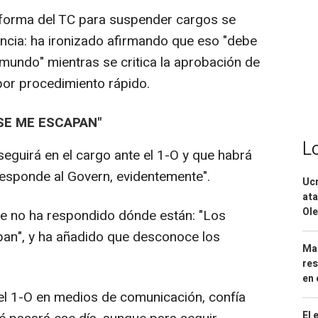
forma del TC para suspender cargos se
encia: ha ironizado afirmando que eso "debe
 mundo" mientras se critica la aprobación de
por procedimiento rápido.
SE ME ESCAPAN"
L
 seguirá en el cargo ante el 1-O y que habrá
esponde al Govern, evidentemente".
Ucr
ata
Ole
e no ha respondido dónde están: "Los
pan", y ha añadido que desconoce los
Mar
res
en 
 el 1-O en medios de comunicación, confía
El 