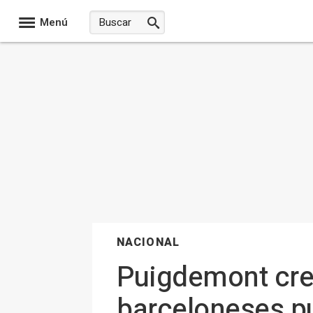
Menú
NACIONAL
Puigdemont cree
barceloneses pu