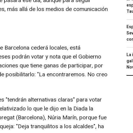
ué pasará ese día, aunque para seguir
esp
es, más allá de los medios de comunicación
Ta
Esp
Sev
con
e Barcelona cederá locales, está
La 
eses podrán votar y nota que el Gobierno
gal
ciones que tiene ganas de participar, por
No
e posibilitarlo: "La encontraremos. No creo
s "tendrán alternativas claras" para votar
lativizado lo que le dijo en la Diada la
bregat (Barcelona), Núria Marín, porque fue
 queja: "Deja tranquilitos a los alcaldes", ha