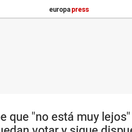
europa
press
 que "no está muy lejos"
edan votar y sigue dispu