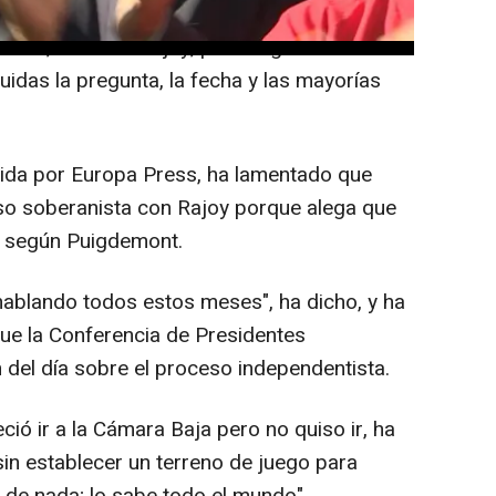
e está dispuesto "hasta el último minuto" a
ierno, Mariano Rajoy, para negociar las
uidas la pregunta, la fecha y las mayorías
gida por Europa Press, ha lamentado que
so soberanista con Rajoy porque alega que
o, según Puigdemont.
ablando todos estos meses", ha dicho, y ha
ue la Conferencia de Presidentes
del día sobre el proceso independentista.
ció ir a la Cámara Baja pero no quiso ir, ha
sin establecer un terreno de juego para