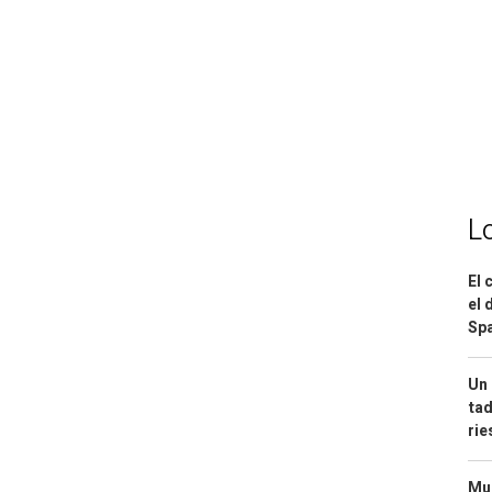
L
El 
el 
Spa
Un 
tad
ri
Mue