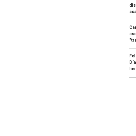
dis
aca
Can
ase
"tr
Fel
Día
he