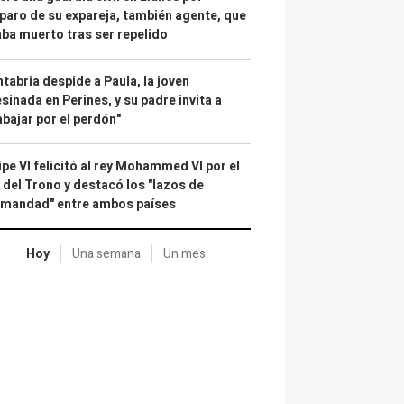
paro de su expareja, también agente, que
ba muerto tras ser repelido
tabria despide a Paula, la joven
sinada en Perines, y su padre invita a
abajar por el perdón"
ipe VI felicitó al rey Mohammed VI por el
 del Trono y destacó los "lazos de
rmandad" entre ambos países
Hoy
Una semana
Un mes