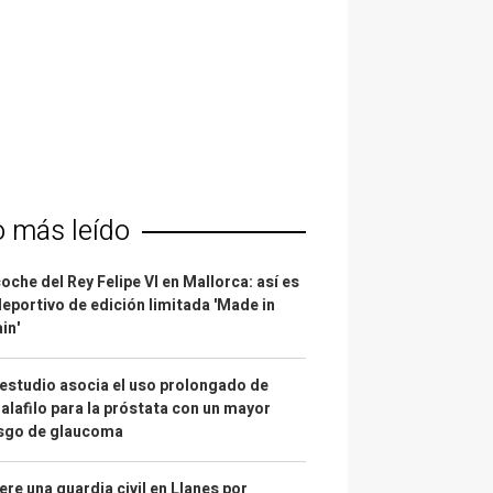
o más leído
coche del Rey Felipe VI en Mallorca: así es
deportivo de edición limitada 'Made in
in'
estudio asocia el uso prolongado de
alafilo para la próstata con un mayor
esgo de glaucoma
re una guardia civil en Llanes por