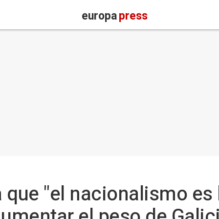
europa
press
 que "el nacionalismo es 
aumentar el peso de Galici