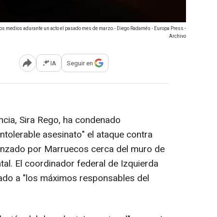
 a los medios adurante un acto el pasado mes de marzo.- Diego Radamés - Europa Press -
Archivo
IA
Seguir en
Abrir opciones para compartir
ncia, Sira Rego, ha condenado
intolerable asesinato" el ataque contra
lanzado por Marruecos cerca del muro de
al. El coordinador federal de Izquierda
mado a "los máximos responsables del