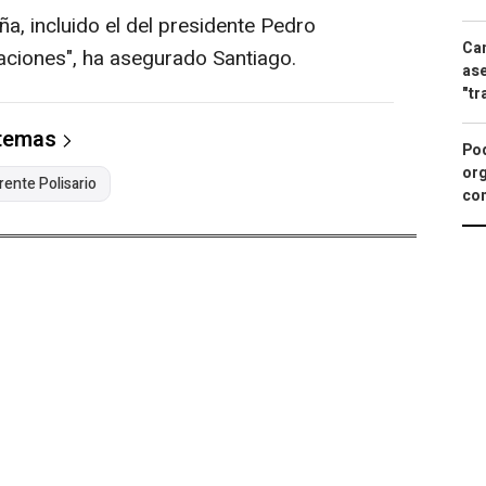
, incluido el del presidente Pedro
Can
gaciones", ha asegurado Santiago.
ase
"tr
 temas
Pod
org
rente Polisario
con