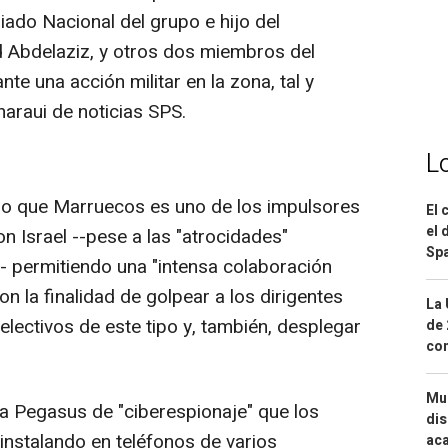
iado Nacional del grupo e hijo del
Abdelaziz, y otros dos miembros del
te una acción militar en la zona, tal y
araui de noticias SPS.
L
o que Marruecos es uno de los impulsores
El 
el 
n Israel --pese a las "atrocidades"
Spa
- permitiendo una "intensa colaboración
n la finalidad de golpear a los dirigentes
La 
lectivos de este tipo y, también, desplegar
de 
com
Mue
a Pegasus de "ciberespionaje" que los
dis
instalando en teléfonos de varios
aca