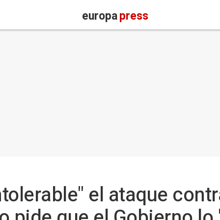
europa
press
ntolerable" el ataque contr
lo pide que el Gobierno l