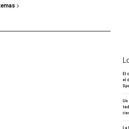
 temas
L
El 
el 
Spa
Un 
tad
ri
La 