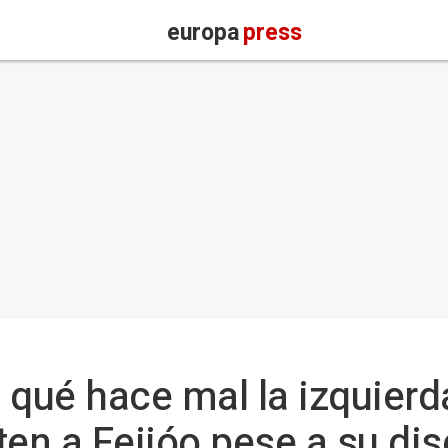
europa
press
 qué hace mal la izquierd
ten a Feijóo pese a su di