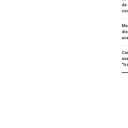
de 
com
Mue
dis
aca
Can
ase
"tr