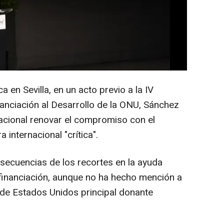
con la pobreza y la crisis provocada por el
a evitado señalar a Estados Unidos y su
responsable de esos recortes y según
tendrá un perfil bajo y eludirá el choque
a en Sevilla, en un acto previo a la IV
nanciación al Desarrollo de la ONU, Sánchez
acional renovar el compromiso con el
 internacional "crítica".
secuencias de los recortes en la ayuda
de financiación, aunque no ha hecho mención a
 de Estados Unidos principal donante