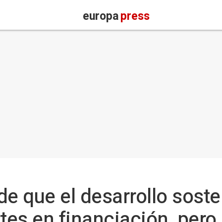
europa
press
de que el desarrollo soste
tes en financiación, pero 