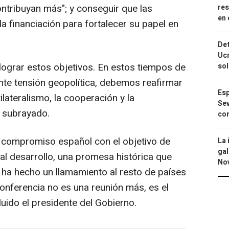
ntribuyan más"; y conseguir que las
res
en 
a financiación para fortalecer su papel en
Det
Ucr
ograr estos objetivos. En estos tiempos de
so
nte tensión geopolítica, debemos reafirmar
Esp
lateralismo, la cooperación y la
Sev
a subrayado.
con
l compromiso español con el objetivo de
La 
gal
 al desarrollo, una promesa histórica que
No
 ha hecho un llamamiento al resto de países
onferencia no es una reunión más, es el
uido el presidente del Gobierno.