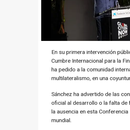
llamada a la acción para acabar 
cambio climático. No obstante h
presidente Donald Trump como 
precisan fuentes de Moncloa man
en los próximos días.
En su primera intervención públic
Cumbre Internacional para la Fi
ha pedido a la comunidad intern
multilateralismo, en una coyuntura
Sánchez ha advertido de las con
oficial al desarrollo o la falta 
la ausencia en esta Conferencia
mundial.