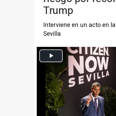
Trump
Interviene en un acto en l
Sevilla
El presidente del Gobierno de España, Pedro Sánchez, durante la 
Europa Press Nacional
Actualizado: lunes, 30 junio 2025 8:16
SEVILLA 29 Jun. (EUROPA PRES
El presidente del Gobierno, Pedr
sostenible está en riesgo ante la