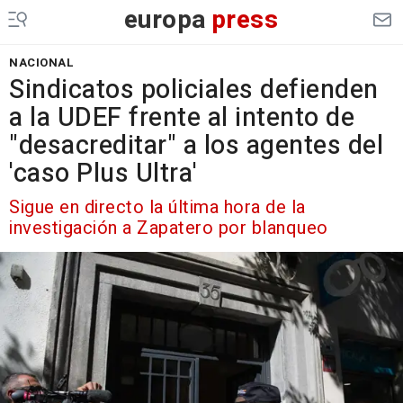
europa
press
NACIONAL
Sindicatos policiales defienden
a la UDEF frente al intento de
"desacreditar" a los agentes del
'caso Plus Ultra'
Sigue en directo la última hora de la
investigación a Zapatero por blanqueo