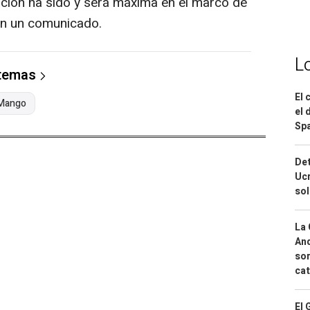
ción ha sido y será máxima en el marco de
 en un comunicado.
L
 temas
El 
Mango
el 
Spa
Det
Ucr
so
La 
And
sor
cat
El 