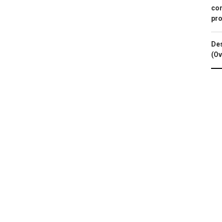
con
pro
Des
(Ov