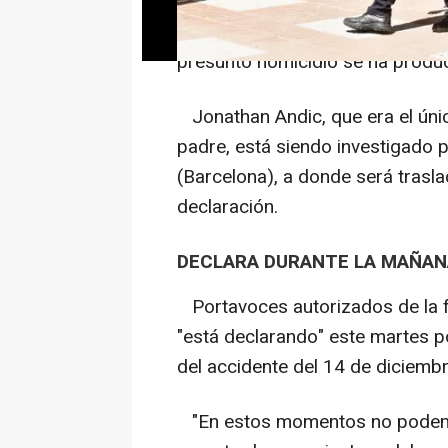
Según ha avanzado 'La Vanguar
conocedoras de la investigación 
presunto homicidio se ha produ
Jonathan Andic, que era el úni
padre, está siendo investigado p
(Barcelona), a donde será trasl
declaración.
DECLARA DURANTE LA MAÑAN
Portavoces autorizados de la f
"está declarando" este martes p
del accidente del 14 de diciemb
"En estos momentos no podemo