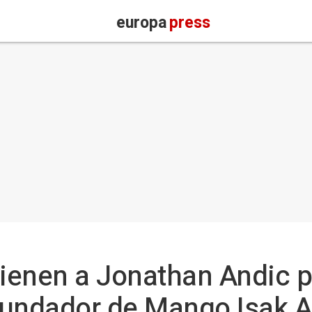
europa
press
ienen a Jonathan Andic p
 fundador de Mango Isak 