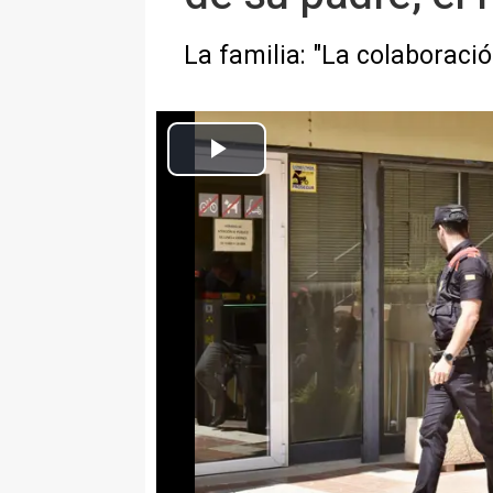
La familia: "La colaboraci
Jonathan Andic, el hijo del fundador de Mango, a su llegada al 
Europa Press Catalunya
Actualizado: martes, 19 mayo 2026 13:07
BARCELONA, 19 (EUROPA PR
Los Mossos d'Esquadra han dete
fundador de Mango, Isak Andic, 
diciembre de 2024 tras caer por
Collbató (Barcelona).