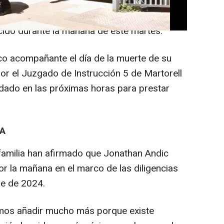
dia' y han confirmado fuentes
a Europa Press, la detención por el
cido durante la mañana de este martes.
co acompañante el día de la muerte de su
or el Juzgado de Instrucción 5 de Martorell
adado en las próximas horas para prestar
A
amilia han afirmado que Jonathan Andic
or la mañana en el marco de las diligencias
re de 2024.
s añadir mucho más porque existe