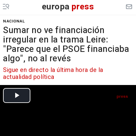
europa
press
NACIONAL
Sumar no ve financiación
irregular en la trama Leire:
"Parece que el PSOE financiaba
algo", no al revés
Sigue en directo la última hora de la
actualidad política