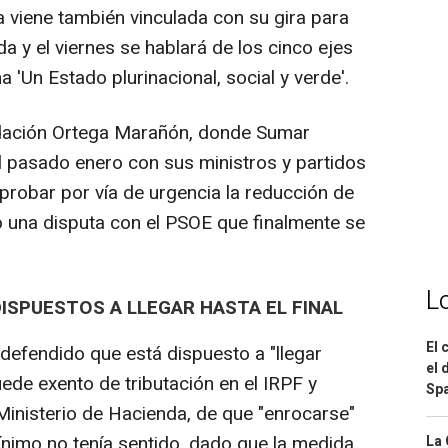
a viene también vinculada con su gira para
da y el viernes se hablará de los cinco ejes
a 'Un Estado plurinacional, social y verde'.
undación Ortega Marañón, donde Sumar
 pasado enero con sus ministros y partidos
probar por vía de urgencia la reducción de
 una disputa con el PSOE que finalmente se
L
ISPUESTOS A LLEGAR HASTA EL FINAL
El 
efendido que está dispuesto a "llegar
el 
uede exento de tributación en el IRPF y
Spa
 Ministerio de Hacienda, de que "enrocarse"
 mínimo no tenía sentido, dado que la medida
La 