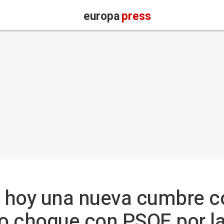
europa
press
 hoy una nueva cumbre co
no choque con PSOE por la