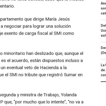
And
entario.
sor
cat
partamento que dirige María Jesús
 a negociar para lograr una solución
Det
Ucr
e exento de carga fiscal al SMI como
so
Des
io minoritario han deslizado que, aunque el
(Ov
es el acuerdo, están dispuestos incluso a
La 
 un eventual veto de Hacienda a la
de 
ue el SMI no tribute que registró Sumar en
com
 segunda y ministra de Trabajo, Yolanda
PP que, "por mucho que lo intente", "no va a