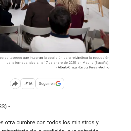
es portavoces que integran la coalición para reivindicar la reducción
de la jornada laboral, a 17 de enero de 2025, en Madrid (España).
- Alberto Ortega - Europa Press - Archivo
IA
Seguir en
Abrir opciones para compartir
S) -
s otra cumbre con todos los ministros y