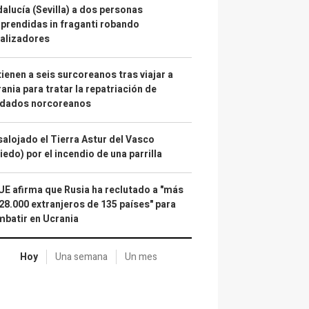
alucía (Sevilla) a dos personas
prendidas in fraganti robando
alizadores
ienen a seis surcoreanos tras viajar a
ania para tratar la repatriación de
ldados norcoreanos
alojado el Tierra Astur del Vasco
iedo) por el incendio de una parrilla
UE afirma que Rusia ha reclutado a "más
28.000 extranjeros de 135 países" para
batir en Ucrania
Hoy
Una semana
Un mes