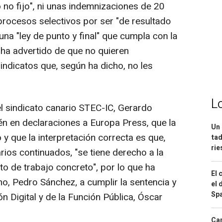
o no fijo", ni unas indemnizaciones de 20
 procesos selectivos por ser "de resultado
 una "ley de punto y final" que cumpla con la
 ha advertido de que no quieren
ndicatos que, según ha dicho, no les
L
el sindicato canario STEC-IC, Gerardo
n en declaraciones a Europa Press, que la
Un 
y que la interpretación correcta es que,
tad
ri
ios continuados, "se tiene derecho a la
o de trabajo concreto", por lo que ha
El 
no, Pedro Sánchez, a cumplir la sentencia y
el 
Spa
n Digital y de la Función Pública, Óscar
Can