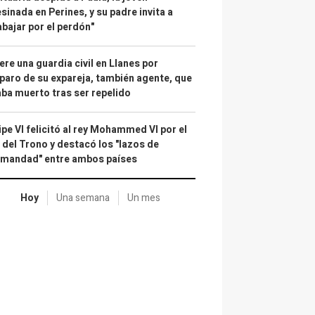
sinada en Perines, y su padre invita a
abajar por el perdón"
re una guardia civil en Llanes por
paro de su expareja, también agente, que
ba muerto tras ser repelido
ipe VI felicitó al rey Mohammed VI por el
 del Trono y destacó los "lazos de
rmandad" entre ambos países
Hoy
Una semana
Un mes