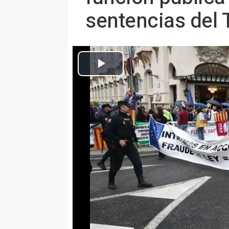
sentencias del
Varias personas con pancartas, durante una concentración para re
de temp
Europa Press Nacional
Publicado: miércoles, 29 abril 2026 14:24
MADRID 29 Abr. (EUROPA PRESS
Diputados de Sumar, Podemos y
las puertas del Congreso la con
Afectados por la Función Pública
que conviertan a los empleados 
fijo, amparándose en la normativ