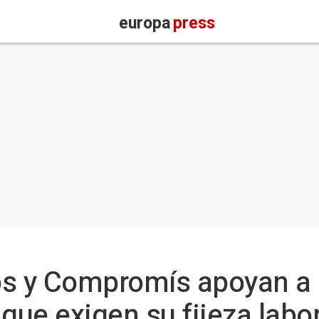
europa
press
 y Compromís apoyan a i
que exigen su fijeza labor