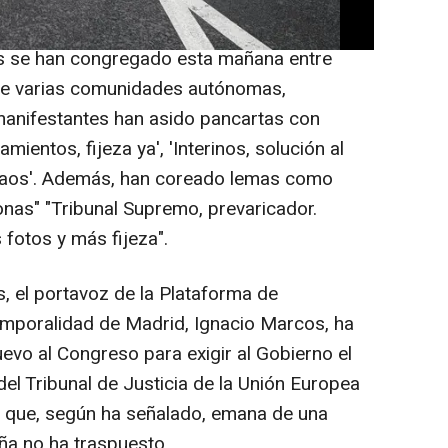
 Europea (TJUE) sobre esta cuestión.
s se han congregado esta mañana entre
de varias comunidades autónomas,
manifestantes han asido pancartas con
entos, fijeza ya', 'Interinos, solución al
vantaos'. Además, han coreado lemas como
as" "Tribunal Supremo, prevaricador.
fotos y más fijeza".
, el portavoz de la Plataforma de
emporalidad de Madrid, Ignacio Marcos, ha
evo al Congreso para exigir al Gobierno el
el Tribunal de Justicia de la Unión Europea
, que, según ha señalado, emana de una
ña no ha traspuesto.