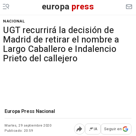
europa
press
NACIONAL
UGT recurrirá la decisión de
Madrid de retirar el nombre a
Largo Caballero e Indalencio
Prieto del callejero
Europa Press Nacional
Martes, 29 septiembre 2020
IA
Seguir en
Publicado: 20:59
Abrir opciones para comp