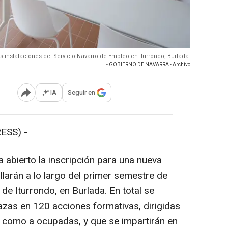
s instalaciones del Servicio Navarro de Empleo en Iturrondo, Burlada.
- GOBIERNO DE NAVARRA - Archivo
IA
Seguir en
Abrir opciones para compartir
ESS) -
 abierto la inscripción para una nueva
larán a lo largo del primer semestre de
e Iturrondo, en Burlada. En total se
zas en 120 acciones formativas, dirigidas
como a ocupadas, y que se impartirán en