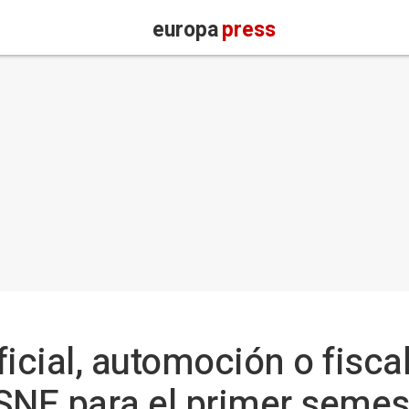
europa
press
ificial, automoción o fisca
SNE para el primer semes