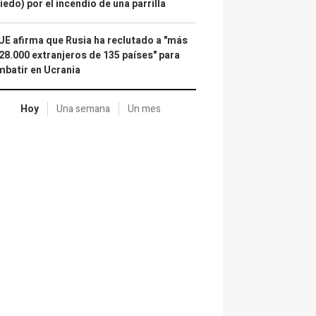
iedo) por el incendio de una parrilla
UE afirma que Rusia ha reclutado a "más
28.000 extranjeros de 135 países" para
batir en Ucrania
Hoy
Una semana
Un mes