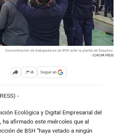
Concentración de trabajadores de BSH ante la planta de Esquíroz.
- EUROPA PRESS
IA
Seguir en
Abrir opciones para compartir
RESS) -
ición Ecológica y Digital Empresarial del
, ha afirmado este miércoles que al
rección de BSH "haya vetado a ningún