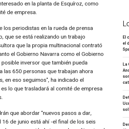
interesado en la planta de Esquíroz, como
ité de empresa.
L
e los periodistas en la rueda de prensa
o, que se está realizando un trabajo
El 
el 
ltora que la propia multinacional contrató
Spa
anto el Gobierno Navarra como el Gobierno
 posible inversor que también pueda
La 
ara las 650 personas que trabajan ahora
And
sor
, en eso seguimos", ha indicado el
cat
 es lo que trasladará al comité de empresa
s.
Det
Ucr
so
rán que abordar "nuevos pasos a dar,
16 de junio está ahí -el final de los seis
Des