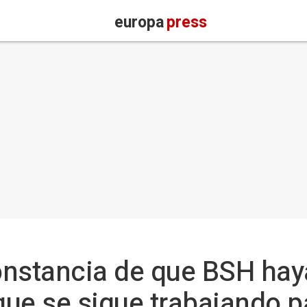
europa
press
constancia de que BSH hay
que se sigue trabajando p