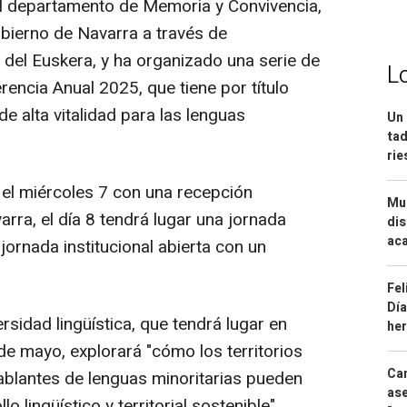
 el departamento de Memoria y Convivencia,
obierno de Navarra a través de
 del Euskera, y ha organizado una serie de
L
rencia Anual 2025, que tiene por título
e alta vitalidad para las lenguas
Un 
tad
ri
 el miércoles 7 con una recepción
Mue
varra, el día 8 tendrá lugar una jornada
dis
aca
 jornada institucional abierta con un
Fel
Día
versidad lingüística, que tendrá lugar en
he
de mayo, explorará "cómo los territorios
Can
ablantes de lenguas minoritarias pueden
ase
o lingüístico y territorial sostenible",