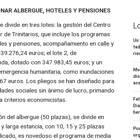
ONAR ALBERGUE, HOTELES Y PENSIONES
L
se divide en tres lotes: la gestión del Centro
 de Trinitarios, que incluye los programas
Un 
les y pensiones, acompañamiento en calle y
tad
9.276,24 euros; el lote 2, de
ri
nda, dotado con 347.983,45 euros; y un
Mue
e emergencia humanitaria, como inundaciones
dis
067 euros. Los pliegos se han diseñado para
aca
ades sociales sin ánimo de lucro, primando
 a criterios economicistas.
Fel
Día
he
ión del albergue (50 plazas), se divide en
y larga estancia, con 10, 15 y 25 plazas
Pod
licado, es novedoso el programa de media
org