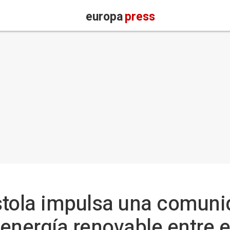
europa
press
stola impulsa una comuni
energía renovable entre e