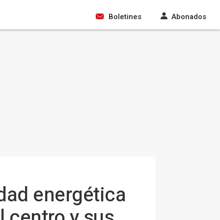
Boletines
Abonados
dad energética
l centro y sus