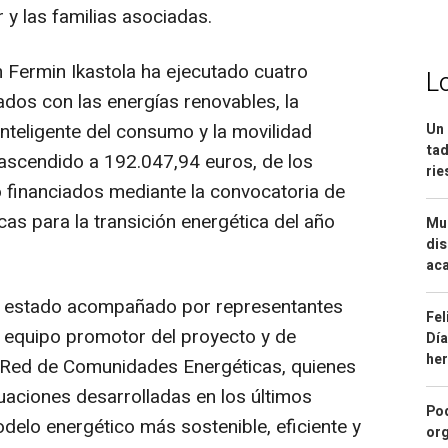
 y las familias asociadas.
 Fermin Ikastola ha ejecutado cuatro
L
ados con las energías renovables, la
 inteligente del consumo y la movilidad
Un 
tad
a ascendido a 192.047,94 euros, de los
ri
 financiados mediante la convocatoria de
s para la transición energética del año
Mue
dis
aca
 ha estado acompañado por representantes
Fel
del equipo promotor del proyecto y de
Día
he
 Red de Comunidades Energéticas, quienes
uaciones desarrolladas en los últimos
Pod
elo energético más sostenible, eficiente y
org