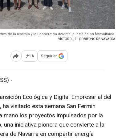
tivo de la Ikastola y la Cooperativa delante la instalación fotovoltaica.
- VÍCTOR RUIZ - GOBIERNO DE NAVARRA
IA
Seguir en
Abrir opciones para compartir
SS) -
ansición Ecológica y Digital Empresarial del
o, ha visitado esta semana San Fermin
ra mano los proyectos impulsados por la
 una iniciativa pionera que convierte a la
mera de Navarra en compartir energía