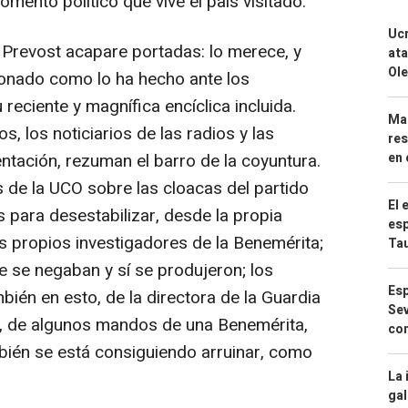
mento político que vive el país visitado.
Ucr
e Prevost acapare portadas: lo merece, y
ata
Ole
onado como lo ha hecho ante los
reciente y magnífica encíclica incluida.
Mar
s, los noticiarios de las radios y las
res
entación, rezuman el barro de la coyuntura.
en 
s de la UCO sobre las cloacas del partido
El 
 para desestabilizar, desde la propia
esp
los propios investigadores de la Benemérita;
Ta
e se negaban y sí se produjeron; los
Esp
ambién en esto, de la directora de la Guardia
Sev
te, de algunos mandos de una Benemérita,
con
bién se está consiguiendo arruinar, como
La 
gal