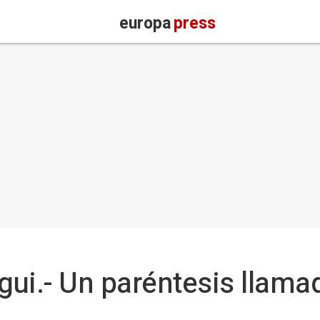
europa
press
ui.- Un paréntesis llama