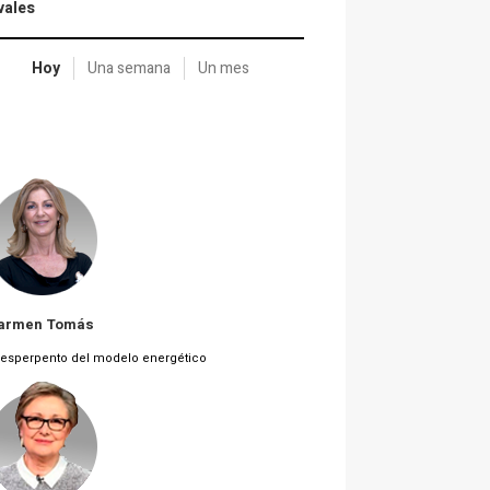
vales
Hoy
Una semana
Un mes
armen Tomás
 esperpento del modelo energético