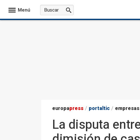
Menú
europa
press
/
portaltic
/
empresas
La disputa entr
dimisión de cas