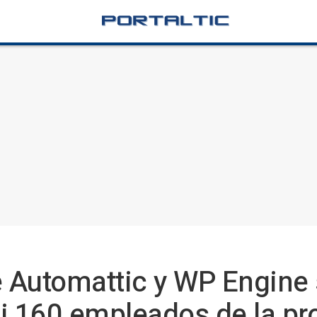
e Automattic y WP Engine 
i 160 empleados de la pro