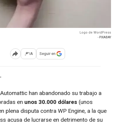
Logo de WordPress
- PIXABAY
IA
Seguir en
Abrir opciones para compartir
-
Automattic han abandonado su trabajo a
oradas en
unos 30.000 dólares
(unos
en plena disputa contra WP Engine, a la que
ess acusa de lucrarse en detrimento de su