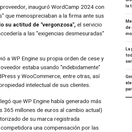
la 
el proveedor, inauguró WordCamp 2024 con
as" que menospreciaban a la firma ante sus
Met
do su actitud de "vergonzosa",
el servicio
de 
accedería a las "exigencias desmesuradas"
mod
La 
tod
vió a WP Engine su propia orden de cese y
ser
proveedor estaba usando "indebidamente"
dPress y WooCommerce, entre otras, así
Gma
ele
ropiedad intelectual de sus clientes.
par
n alegó que WP Engine había generado más
s 365 millones de euros al cambio actual)
utorizado de su marca registrada
u competidora una compensación por las