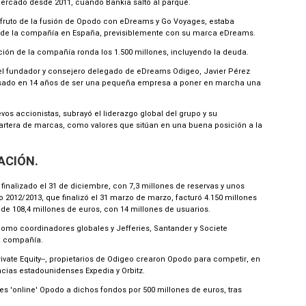
mercado desde 2011, cuando Bankia saltó al parqué.
ruto de la fusión de Opodo con eDreams y Go Voyages, estaba
) de la compañía en España, previsiblemente con su marca eDreams.
ción de la compañía ronda los 1.500 millones, incluyendo la deuda.
el fundador y consejero delegado de eDreams Odigeo, Javier Pérez
asado en 14 años de ser una pequeña empresa a poner en marcha una
evos accionistas, subrayó el liderazgo global del grupo y su
cartera de marcas, como valores que sitúan en una buena posición a la
ACIÓN.
inalizado el 31 de diciembre, con 7,3 millones de reservas y unos
o 2012/2013, que finalizó el 31 marzo de marzo, facturó 4.150 millones
 de 108,4 millones de euros, con 14 millones de usuarios.
mo coordinadores globales y Jefferies, Santander y Societe
a compañía.
ivate Equity--, propietarios de Odigeo crearon Opodo para competir, en
ncias estadounidenses Expedia y Orbitz.
s 'online' Opodo a dichos fondos por 500 millones de euros, tras