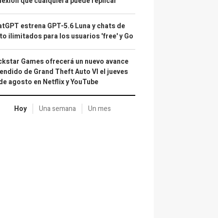
exión que cualquiera puede replicar
tGPT estrena GPT-5.6 Luna y chats de
to ilimitados para los usuarios 'free' y Go
kstar Games ofrecerá un nuevo avance
endido de Grand Theft Auto VI el jueves
de agosto en Netflix y YouTube
Hoy
Una semana
Un mes