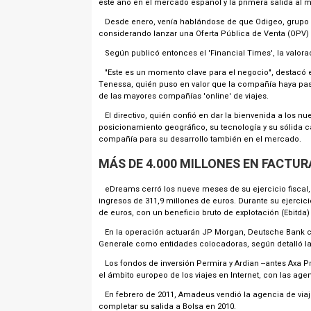
este año en el mercado español y la primera salida al 
Desde enero, venía hablándose de que Odigeo, grupo f
considerando lanzar una Oferta Pública de Venta (OPV
Según publicó entonces el 'Financial Times', la valora
"Este es un momento clave para el negocio", destacó 
Tenessa, quién puso en valor que la compañía haya p
de las mayores compañías 'online' de viajes.
El directivo, quién confió en dar la bienvenida a los nu
posicionamiento geográfico, su tecnología y su sólida 
compañía para su desarrollo también en el mercado.
MÁS DE 4.000 MILLONES EN FACTUR
eDreams cerró los nueve meses de su ejercicio fiscal, f
ingresos de 311,9 millones de euros. Durante su ejercici
de euros, con un beneficio bruto de explotación (Ebitda)
En la operación actuarán JP Morgan, Deutsche Bank co
Generale como entidades colocadoras, según detalló l
Los fondos de inversión Permira y Ardian --antes Axa Pr
el ámbito europeo de los viajes en Internet, con las age
En febrero de 2011, Amadeus vendió la agencia de viaje
completar su salida a Bolsa en 2010.