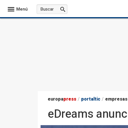
Menú
europa
press
/
portaltic
/
empresas
eDreams anunci