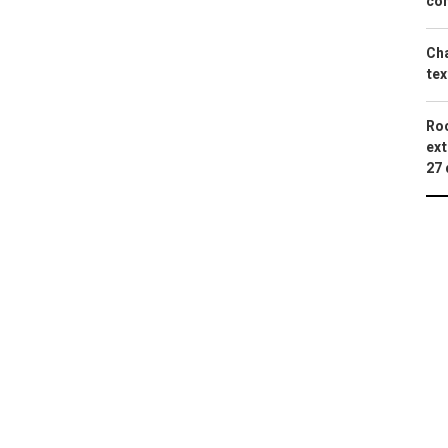
con
Cha
tex
Roc
ext
27 