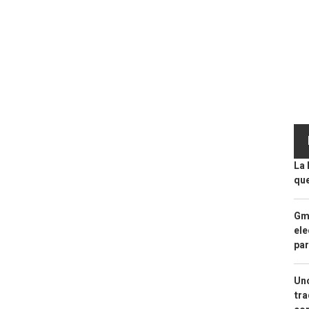
La 
que
Gma
ele
par
Uno
tra