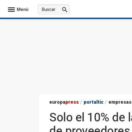
Menú
europa
press
/
portaltic
/
empresas
Solo el 10% de
de proveedores 