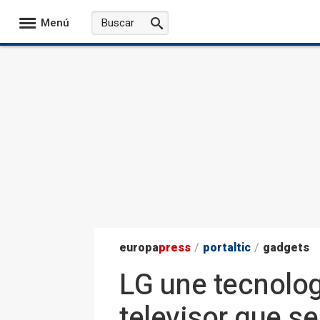
Menú
europa
press
/
portaltic
/
gadgets
LG une tecnolog
televisor que s