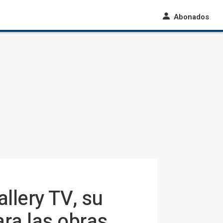
Abonados
llery TV, su
ara las obras