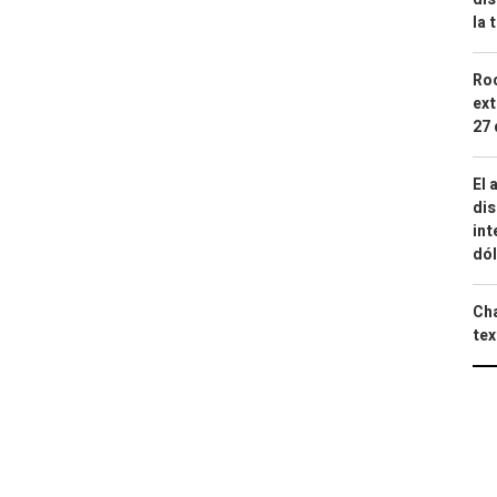
la 
Roc
ext
27 
El 
dis
int
dó
Cha
tex