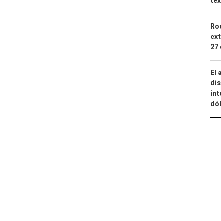
tex
Roc
ext
27 
El 
dis
int
dó