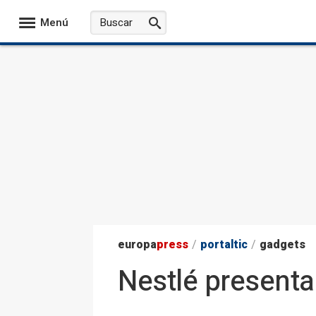
Menú
europa
press
/
portaltic
/
gadgets
Nestlé presenta