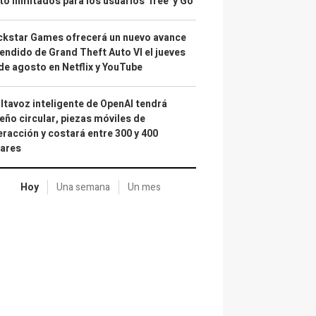
to ilimitados para los usuarios 'free' y Go
kstar Games ofrecerá un nuevo avance
endido de Grand Theft Auto VI el jueves
de agosto en Netflix y YouTube
altavoz inteligente de OpenAI tendrá
eño circular, piezas móviles de
eracción y costará entre 300 y 400
lares
Hoy
Una semana
Un mes