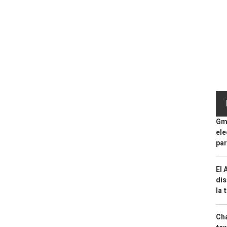
Gma
ele
par
El 
dis
la 
Cha