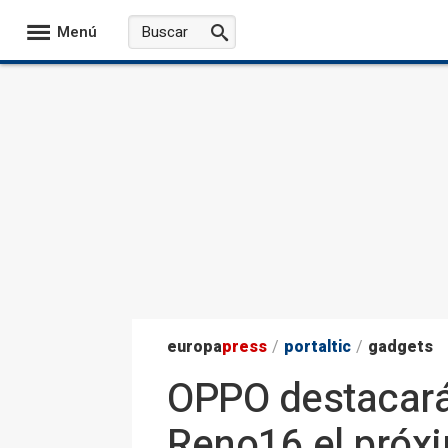
Menú
europa
press
/
portaltic
/
gadgets
OPPO destacará l
Reno16 el próx