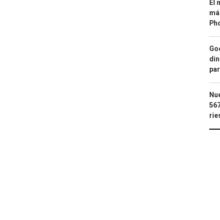
El 
más
Ph
Goo
din
par
Nue
567
rie