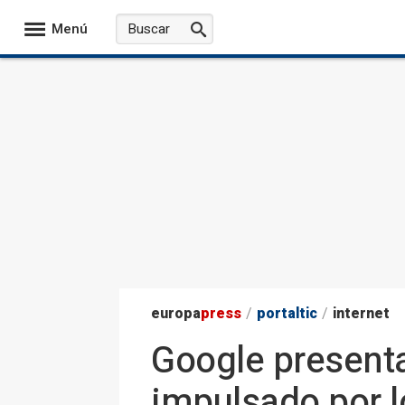
Menú
europa
press
/
portaltic
/
internet
Google presenta
impulsado por 