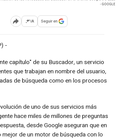
- GOOGLE
IA
Seguir en
Abrir opciones para compartir
) -
te capítulo" de su Buscador, un servicio
entes que trabajan en nombre del usuario,
izadas de búsqueda como en los procesos
olución de uno de sus servicios más
 gente hace miles de millones de preguntas
 respuesta, desde Google aseguran que en
lo mejor de un motor de búsqueda con lo