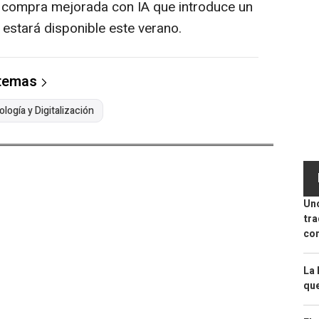
compra mejorada con IA que introduce un
 estará disponible este verano.
 temas
logía y Digitalización
Uno
tra
con
La 
que